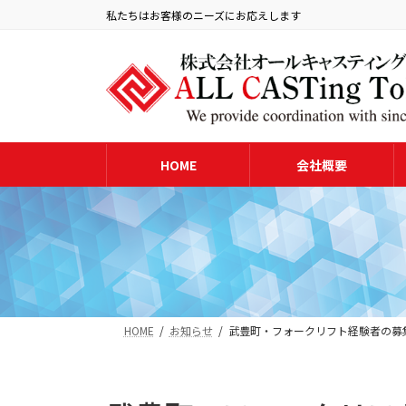
コ
ナ
私たちはお客様のニーズにお応えします
ン
ビ
テ
ゲ
ン
ー
ツ
シ
へ
ョ
ス
ン
キ
に
HOME
会社概要
ッ
移
プ
動
HOME
お知らせ
武豊町・フォークリフト経験者の募